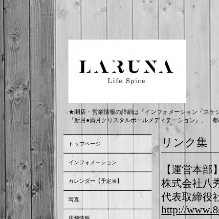
★開店・営業情報の詳細は『インフォメーション・スケ
『新月●満月クリスタルボールメディテーション』、 都
リンク集
トップページ
インフォメーション
【運営本部
カレンダー【予定表】
株式会社八
代表取締役
写真
http://www.8
店舗情報