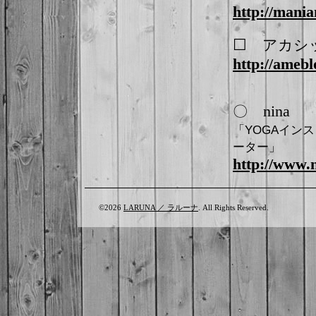
http://mania
☐
アカシ
http://ameblo
nin
〇
「YOGAイン
ーター」
http://www.
©2026
LARUNA ／ ラルーナ
. All Rights Reserved.