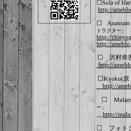
☐Sola of Har
http://ameblo
☐
Anant
トラクター」
http://chiey
http://ameblo
☐
沢村幸
http://ameblo
☐Kyo
ko(
http://ame
b
☐ Malar
ー」
http://ma
☐
フォト