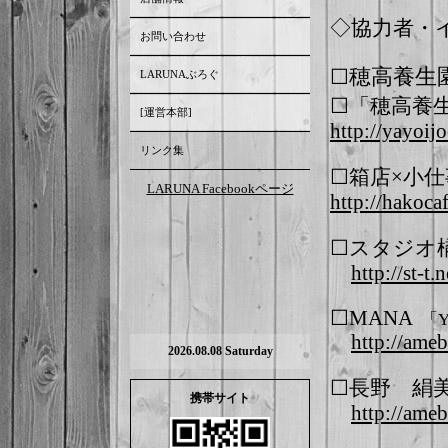
◇協力者・
お問い合わせ
穂高養
☐
LARUNAぶろぐ
☐「穂高養
[運営本部]
http://yayoij
リンク集
☐箱店×小仕事
LARUNA Facebookページ
http://hakoca
☐スタジオ
http://st-t.n
☐MANA
「
http://ameb
2026.08.08 Saturday
☐長野 
携帯サイト
http://ame