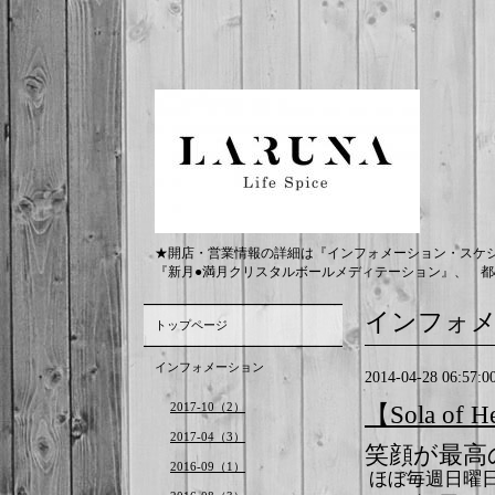
★開店・営業情報の詳細は『インフォメーション・スケ
『新月●満月クリスタルボールメディテーション』、 都
インフォ
トップページ
インフォメーション
2014-04-28 06:57:0
2017-10（2）
【Sola of
2017-04（3）
笑顔が最高
2016-09（1）
ほぼ毎週日曜日