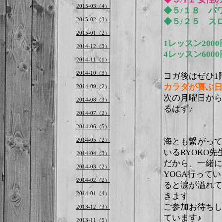
2015-03（4）
◆５/１８ パ
2015-02（3）
◆５/２５ ス
2015-01（2）
1レッスン200
2014-12（3）
4レッスン60
2014-11（1）
2014-10（3）
ヨガ後はぜひ1
カラダが喜ぶ
2014-09（2）
次の月曜日か
2014-08（3）
るはず♪
2014-07（2）
2014-06（5）
2014-05（2）
海とも繋がっ
いるRYOKO先
2014-04（3）
だから、一緒
2014-03（2）
YOGA行ってい
2014-02（2）
ると涙が溢れ
2014-01（4）
きます
ご参加お待ち
2013-12（3）
ています♪
2013-11（5）