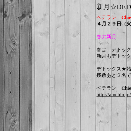
新月☆DET
ベテラン
Ch
４月２９日（
春の新月
春は デトッ
新月もデトッ
デトックス★
残数あと２名
ベテラン
Ch
http://ameblo.j