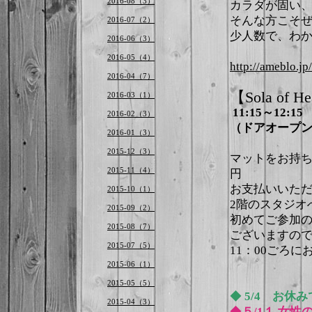
2016-08（3）
カラダが固い
そんな方こそ
2016-07（2）
少人数で、わ
2016-06（3）
2016-05（4）
http://ameblo.jp
2016-04（7）
【Sola of
2016-03（1）
11:15～12:15
2016-02（3）
（ドアオープンは
2016-01（3）
2015-12（3）
マットをお持ち
2015-11（4）
円
お支払いいた
2015-10（1）
2階のスタジオ
2015-09（2）
初めてご参加
2015-08（7）
ございますの
2015-07（5）
11：00ごろ
2015-06（1）
2015-05（5）
◆
5/4 お休
2015-04（3）
◆
５
/1１
女性