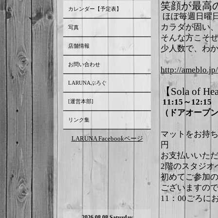
笑顔が最高
カレンダー【予定表】
ほぼ毎週日曜日
カラダが固い
写真
そんな方こそ
店舗情報
少人数で、わ
お問い合わせ
http://ameblo.jp
LARUNAぶろぐ
【Sola of 
11:15～12:15
[運営本部]
（ドアオープンは
リンク集
マットをお持ち
LARUNA Facebookページ
円
お支払いいた
2階のスタジオ
初めてご参加
ございますの
11：00ごろ
2026.08.08 Saturday