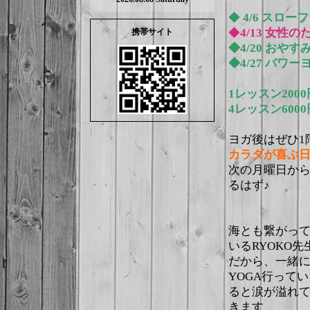
◆
4/6 スロー
◆
4/13
女性の
携帯サイト
◆4/20 おや
◆4/27 パワー
1レッスン200
4レッスン60
ヨガ後はぜひ1
カラダが喜ぶ
次の月曜日か
るはず♪
海とも繋がっ
いるRYOKO先
だから、一緒
YOGA行ってい
ると涙が溢れ
きます