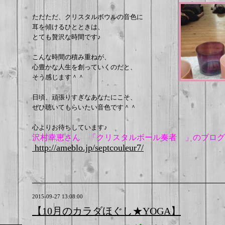
ただただ、クリスタルボウルの音色に
耳を傾けるひとときは、
とても贅沢な時間です♪
こんな時間の積み重ねが、
心豊かな人生を創っていくのだと、
そう感じます＾＾
日頃、頑張りすぎなあなたにこそ、
ぜひ聴いてもらいたい音色です＾＾
心よりお待ちしています♪
沢村幸恵さん 「
クリスタルボール奏者 」のブログ
http://ameblo.jp/septcouleur7/
2015-09-27 13:08:00
【10月のカラダほぐし★YOGA】