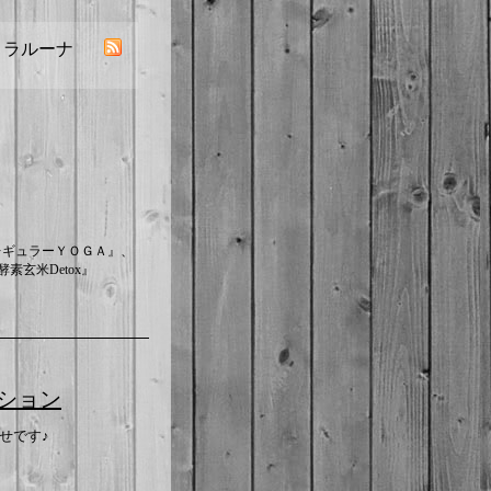
／ ラルーナ
レギュラーＹＯＧＡ』、
素玄米Detox』
ション
せです♪