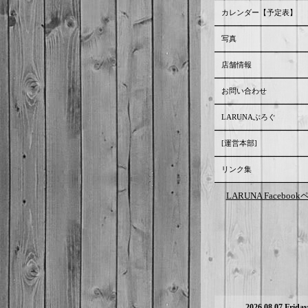
カレンダー【予定表】
写真
店舗情報
お問い合わせ
LARUNAぶろぐ
[運営本部]
リンク集
LARUNA Faceboo
2026.08.07 Friday