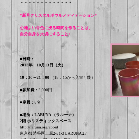
＊＊＊＊＊＊＊＊＊＊＊＊＊
*新月クリスタルボウルメディテーション*
心地よい音色に浸る時間を作ることは、
自分自身を大切にすること♪
■日時：
2015年 10月13日（火）
19：30～21：00
（19：15から入室可能）
■参加費
：3,000円
■定員
：8名
■場所：LARUNA （ラルーナ）
2階 ホリスティックスペース
http://laruna.org/about
東京都 渋谷区上原2-31-3 LARUNA 2F