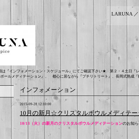
LARUNA 
細は『インフォメーション・スケジュール』にてご確認下さい★ 第２・４土日『
ルボールメディテーション』、 都心に居ながら『プチリトリート』、長岡式熟成『酵
インフォメーション
2015-09-28 12:10:00
10月の新月☆クリスタルボウルメディテー
10/13（火）の新月のクリスタルボウルメディテーション
のお知ら