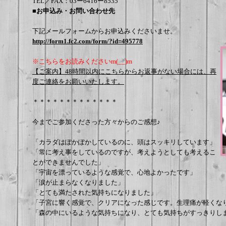
TEL／FAX：03ー6416ー8535
■お申込み・お問い合わせ先
下記メールフォームからお申込みくださいませ。
http://form1.fc2.com/form/?id=495778
※こちらをお読みくださいm(__)m
【ご案内】48時間以内にこちらからお返事がない場合には、再
度ご連絡をお願いいたします。
＊＊＊＊＊＊＊＊＊＊＊＊＊
今までご参加くださった方々からのご感想♪
「カラダはぽかぽかしているのに、頭はスッキリしています」
「常に考え事をしているのですが、考えようとしても考えるこ
とができませんでした」
「宇宙を漂っているような感覚で、心地よかったです」
「涙が止まらなくなりました」
「とても満たされた気持ちになりました」
「子宮に響く感覚で、クリアになった感じです。生理痛が軽くな
「森の中にいるような気持ちになり、とても気持ちがすっきりし