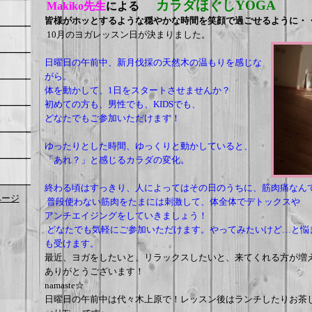
カラダほぐしYOGA
Makiko先生
による
皆様がホッとするような穏やかな時間を笑顔で過ごせるように・
10月のヨガレッスン日が決まりました。
日曜日の午前中、新月伐採の天然木の温もりを感じな
がら。
体を動かして、1日をスタートさせませんか？
初めての方も、男性でも、KIDSでも、
どなたでもご参加いただけます！
ゆったりとした時間、ゆっくりと動かしていると、
「あれ？」と感じるカラダの変化。
終わる頃はすっきり、人によってはその日のうちに、筋肉痛なん
kページ
普段使わない筋肉をたまには刺激して、体全体でデトックスや
アンチエイジングをしていきましょう！
どなたでも気軽にご参加いただけます。やってみたいけど…と悩
も受けます。
最近、ヨガをしたいと、リラックスしたいと、来てくれる方が増
ありがとうございます！
namaste☆
日曜日の午前中は代々木上原で！レッスン後はランチしたりお茶