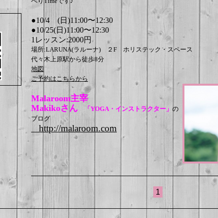
べりTimeです♪
●10/4 (日)11:00〜12:30
●10/25(日)11:00〜12:30
1レッスン:2000円
場所:LARUNA(ラルーナ) ２F ホリステック・スペース
代々木上原駅から徒歩8分
地図
ご予約はこちらから
Malaroom主宰
Makikoさん
「YOGA・インストラクター」
の
ブログ
http://malaroom.com
1