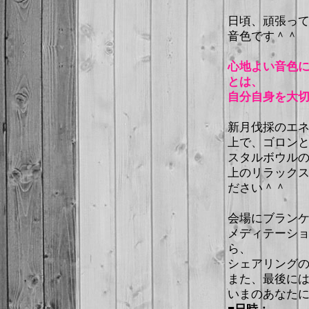
日頃、頑張っ
音色です＾＾
心地よい音色
とは、
自分自身を大切
新月伐採のエ
上で、ゴロン
スタルボウル
上のリラック
ださい＾＾
会場にブラン
メディテーシ
ら、
シェアリング
また、最後に
いまのあなた