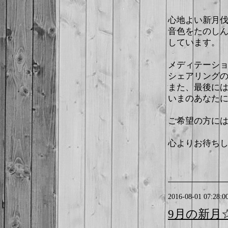
心地よい新月
音色をたのし
しています。
メディテーシ
シェアリング
また、最後に
いまのあなた
ご希望の方には
心よりお待ち
2016-08-01 07:28:0
9月の新月