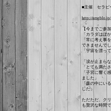
■主催 セラピール
http://ameblo.jp
【今までご参
「カラダはぽ
「常に考え事
できませんで
「宇宙を漂っ
「涙が止まら
「とても満た
「子宮に響く
ました」
「森の中にい
した」
ただただ、ク
も贅沢な時間で