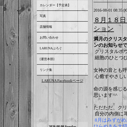
カレンダー【予定表】
2016-08-01 08:35:0
写真
８月１８日
店舗情報
ション
お問い合わせ
満月のクリス
ンのお知らせ
LARUNAぶろぐ
クリスタルボ
細胞のひとつひ
[運営本部]
女神の音とも
リンク集
心癒すやさし
LARUNA Facebookページ
命の源を感じ
思います^^
ただただ、ク
自分の内側に
8月はみずが
ひらめきを大切
2026.08.09 Sunday