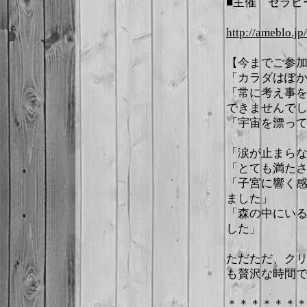
■主催 セラピール
http://ameblo.jp
【今までご参
「カラダはぽ
「常に考え事
できませんで
「宇宙を漂っ
「涙が止まら
「とても満た
「子宮に響く
ました」
「森の中にい
した」
ただただ、ク
も贅沢な時間で
＊＊＊＊＊＊