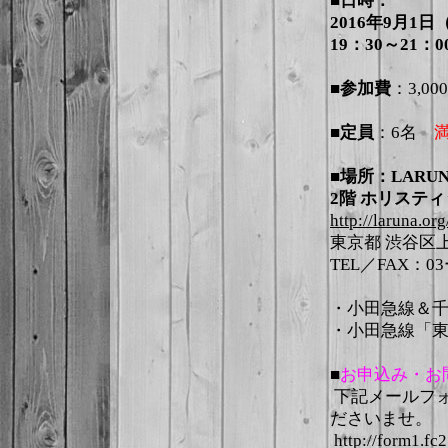
■日時：
2016年9月1日
19：30～21：0
■参加費
：3,00
■定員
：6名
満
■場所：LARU
2階 ホリステ
http://laruna.or
東京都 渋谷区上原2
TEL／FAX：03
・小田急線＆千
・小田急線「東
■
お申込み・お
下記メールフ
ださいませ
http://form1.fc