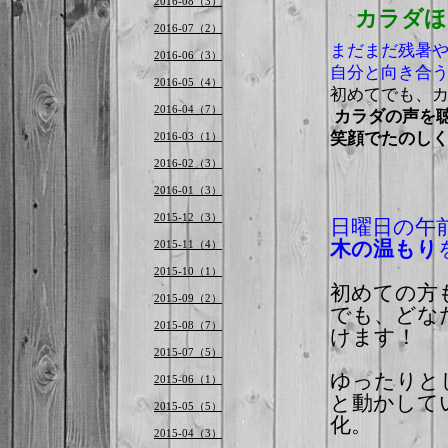
2016-08（3）
カラダほ
2016-07（2）
まだまだ残暑
2016-06（3）
自分と向き合
2016-05（4）
初めてでも、カ
2016-04（7）
カラダの声を
笑顔でたのしく
2016-03（1）
2016-02（3）
2016-01（3）
2015-12（3）
日曜日の午
2015-11（4）
木の温もり
2015-10（1）
初めての方も
2015-09（2）
でも、どな
2015-08（7）
けます！
2015-07（5）
ゆったりと
2015-06（1）
と動かして
2015-05（5）
化。
2015-04（3）