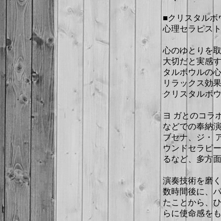
■クリスタルボウ
心理セラピス
心のゆとりを
大切だと実感
タルボウルの
リラックス効果
クリスタルボ
ヨ ガとのコラ
などでの奉納
ブセナ、ジ・ 
ウンドセラピ
るなど、多方
演奏技術を磨
数時間後に、
たことから、
らに使命感を