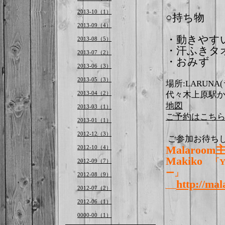
2013-10（1）
○持ち物
2013-09（4）
・動きやす
2013-08（5）
・汗ふきタ
2013-07（2）
・おみず
2013-06（3）
2013-05（3）
場所:LARUN
2013-04（2）
代々木上原駅か
地図
2013-03（1）
ご予約はこち
2013-01（1）
2012-12（3）
ご参加お待ち
2012-10（4）
Malaroo
Makiko
「Y
2012-09（7）
ー」
2012-08（9）
http://ma
2012-07（2）
2012-06（1）
0000-00（1）