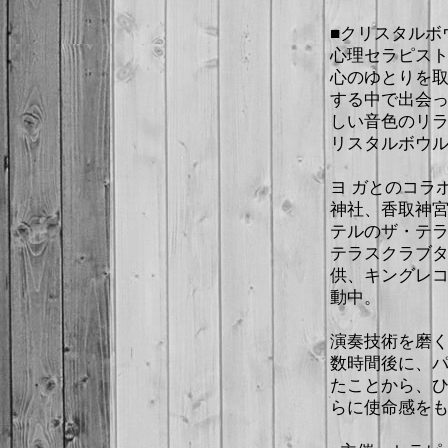
■クリスタルボウ
心理セラピス
心のゆとりを
する中で出会
しい音色のリラ
リスタルボウ
ヨ ガとのコラ
神社、香取神
テルのザ・テラ
テラスクラブ
供、キングレ
動中。
演奏技術を磨
数時間後に、
たことから、
らに使命感を