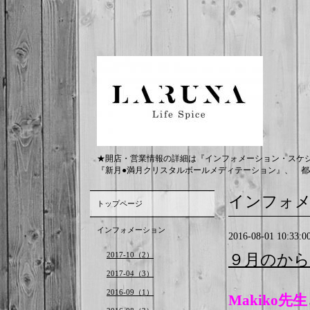
★開店・営業情報の詳細は『インフォメーション・スケ
『新月●満月クリスタルボールメディテーション』、 都
インフォ
トップページ
インフォメーション
2016-08-01 10:33:0
2017-10（2）
９月のから
2017-04（3）
2016-09（1）
Makiko先生