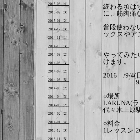
2015-03（4）
終わる頃は
に、筋肉
痛
2015-02（3）
2015-01（2）
普段使わな
2014-12（3）
ック
スやア
2014-11（1）
2014-10（3）
やってみた
2014-09（2）
けます
。
2014-08（3）
2014-07（2）
2016 /9
2014-06（5）
9/25(日)
2014-05（2）
○場所
2014-04（3）
LARUNA(
2014-03（2）
代々木上原
2014-02（2）
2014-01（4）
○料金
1レッスン 2
2013-12（3）
2013-11（5）