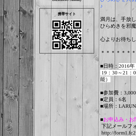
♪
携帯サイト
満月は、手放
ひらめきを邪
心よりお待ちし
＊＊＊＊＊＊
■日時：
201
19：30～21：
能）
■参加費：3,00
■定員：6名
■場所：LAR
■
お申込み・お
下記メールフ
http://form1.fc