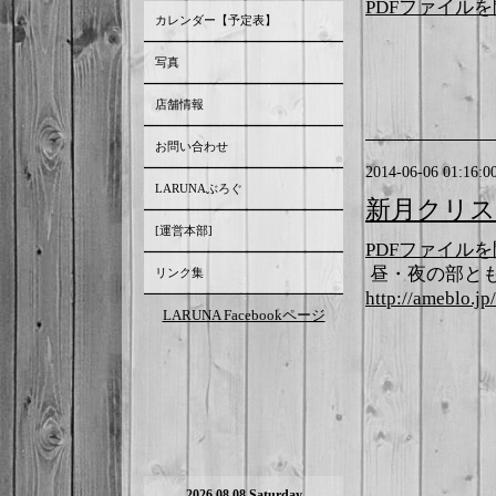
PDFファイル
カレンダー【予定表】
写真
店舗情報
お問い合わせ
2014-06-06 01:16:0
LARUNAぶろぐ
新月クリ
[運営本部]
PDFファイル
昼・夜の部と
リンク集
http://ameblo.jp
LARUNA Facebookページ
2026.08.08 Saturday