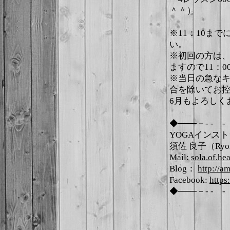
＾＾）
※11：10ま
い。
※初回の方は
ますので11：
※当日の急な
合を除いてお
6月もよろしく
◆───－- -
YOGAインス
須佐 良子（Ryok
Mail:
sola.of.h
Blog：
http://a
Facebook:
https
◆───－- -