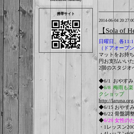
携帯サイト
2014-06-04 20:27:0
【Sola of
日曜日、各11:15
（ドアオープンは
マットをお持ち
円お支払いい
2階のスタジオ
◆6/1 おやすみ
◆
6/8 梅雨
クショップ
http://laruna.or
◆6/15 おやす
◆6/22 骨盤調
◆
6/29 女
・1レッスン20
・4レッスン60