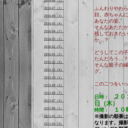
2016-08（3）
ふんわりやわ
2016-07（2）
顔。赤ちゃん
2016-06（3）
あなたの姿。
2016-05（4）
そんなあたた
2016-04（7）
残しておきた
2016-03（1）
か…？
2016-02（3）
どうしてこの
2016-01（3）
たんだろう…
2015-12（3）
そんな親子の
2015-11（4）
グ。
2015-10（1）
この二つをい
2015-09（2）
2015-08（7）
２０
日時：
2015-07（5）
日（木）
2015-06（1）
１０
時間：
※撮影の順番
2015-05（5）
なります。撮
2015-04（3）