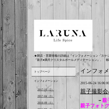
★開店・営業情報の詳細は『インフォメーション・スケ
『新月●満月クリスタルボールメディテーション』、 都
インフォ
トップページ
インフォメーション
2015-06-24 16:06:0
2017-10（2）
親子撮影会
2017-04（3）
－
親
2016-09（1）
親子フォト