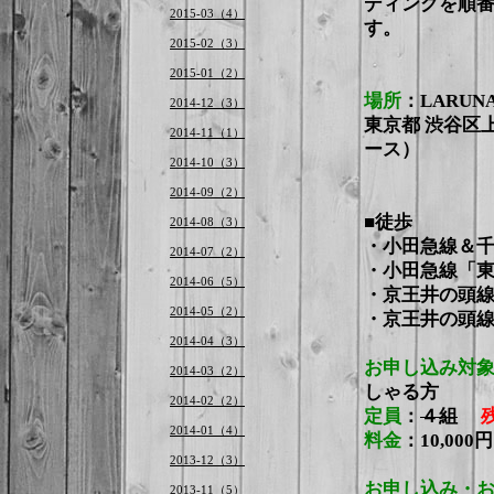
ディングを順
2015-03（4）
す。
2015-02（3）
2015-01（2）
場所
：LARUN
2014-12（3）
東京都 渋谷区上
2014-11（1）
ース）
2014-10（3）
2014-09（2）
■徒歩
2014-08（3）
・小田急線＆
2014-07（2）
・小田急線「
2014-06（5）
・京王井の頭
2014-05（2）
・京王井の頭
2014-04（3）
お申し込み対
2014-03（2）
しゃる方
2014-02（2）
定員
：
４組
2014-01（4）
料金
：10,00
2013-12（3）
お申し込み・
2013-11（5）