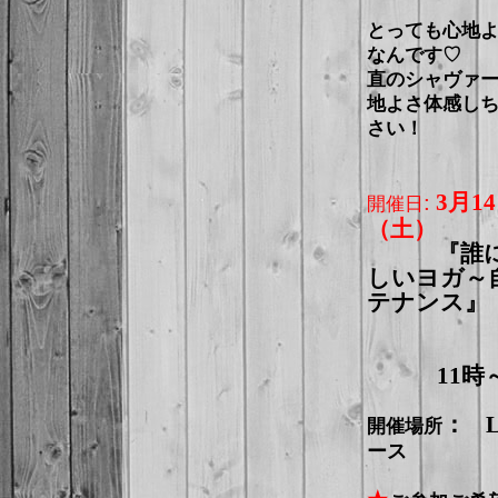
とっても心地
なんです♡
直のシャヴァ
地よさ体感し
さい！
:
3
月1
開催日
（土）
『誰に
しいヨガ～
テナンス』
11時～1
：
開催場所
ース