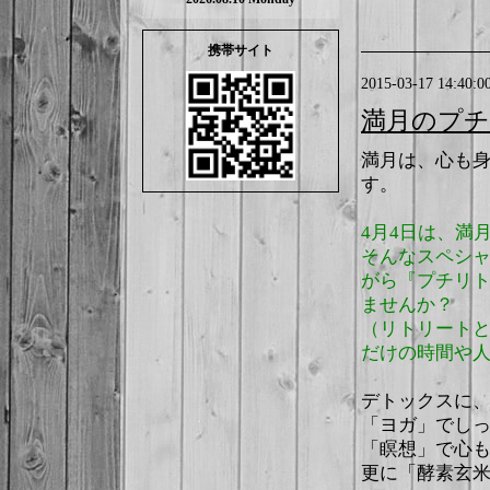
携帯サイト
2015-03-17 14:40:0
満月のプチ
満月は、心も
す。
4月4日は、満
そんなスペシ
がら『プチリ
ませんか？
（リトリート
だけの時間や
デトックスに
「ヨガ」でし
「瞑想」で心
更に「酵素玄