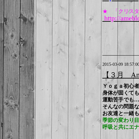
★
「クリスタ
http://ameblo
2015-03-09 18:57:0
【３月 Ana
Ｙｏｇａ初心
身体が固くて
運動苦手でも
そんなの問題
お友達と一緒
季節の変わり
呼吸と共にエナ