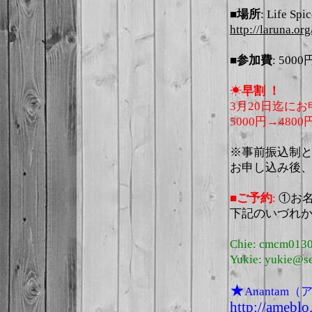
■場所
: Life Spi
http://laruna.org
■参加費
: 5000
☀︎
早割 ！
3月20日迄に
5000円→4800
※事前振込制
お申し込み後
■ご予約
:
①お
下記のいづれ
Chie: cmcm013
Yukie: yukie@se
★
Anantam
http://ameblo