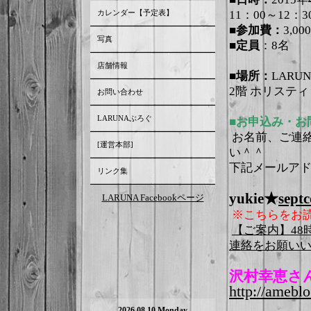
カレンダー【予定表】
11：00～12：3
■参加費：
3,00
写真
■定員
：8名
店舗情報
■場所：
LARU
2階 ホリステ
お問い合わせ
LARUNAぶろぐ
■お申込み・お
お名前、ご連
[運営本部]
い＾＾
下記メールア
リンク集
yukie★
septc
LARUNA Facebookページ
※こちらをお読
【ご案内】4
連絡をお願い
沢村幸恵さ
http://ameblo
2026.08.10 Monday