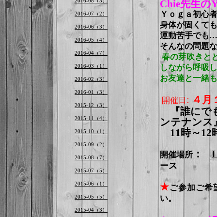
2016-08（3）
Chie先生の
Ｙｏｇａ初心
2016-07（2）
身体が固くて
2016-06（3）
運動苦手でも
2016-05（4）
そんなの問題
2016-04（7）
春の芽吹きと
2016-03（1）
しながら呼吸
お友達と一緒
2016-02（3）
2016-01（3）
:
４
月
開催日
2015-12（3）
『誰にでも
2015-11（4）
ンテナンス
11時～12
2015-10（1）
2015-09（2）
：
開催場所
2015-08（7）
ース
2015-07（5）
2015-06（1）
★
ご参加ご希
2015-05（5）
い。
2015-04（3）