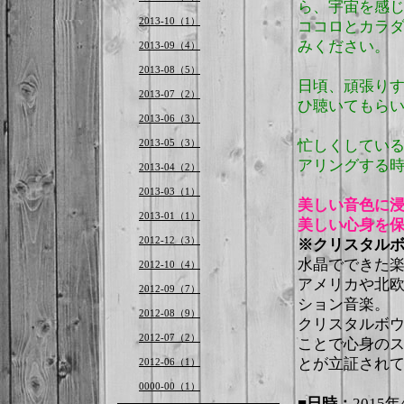
ら、宇宙を感
2013-10（1）
ココロとカラ
みください。
2013-09（4）
2013-08（5）
日頃、頑張り
2013-07（2）
ひ聴いてもら
2013-06（3）
2013-05（3）
忙しくしてい
アリングする
2013-04（2）
2013-03（1）
美しい音色に
2013-01（1）
美しい心身を保
2012-12（3）
※クリスタル
水晶でできた
2012-10（4）
アメリカや北
2012-09（7）
ション音楽。
2012-08（9）
クリスタルボウ
2012-07（2）
ことで心身の
とが立証され
2012-06（1）
0000-00（1）
■日時：
2015年