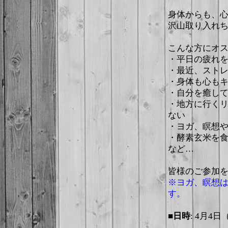
身体からも、
沢山取り入れ
こんな方にオ
・平日の疲れ
・最近、スト
・身体も心も
・自分を癒し
・地方に行く
ない
・ヨガ、瞑想
・酵素玄米を
など…
皆様のご参加
※ヨガ、瞑想
す。
■日時
: 4月4