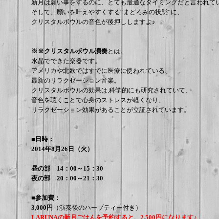
新月は願い事をするのに、とても最適なタイミングだと言われて
そして、願いを叶えやすくする“まどろみの状態”に、
クリスタルボウルの音色が後押ししますよ♪
※※クリスタルボウル演奏
とは。
水晶でできた楽器です。
アメリカや北欧ではすでに医療に使われている、
最新のリラクゼーション音楽。
クリスタルボウルの効果は,科学的にも研究されていて、
音色を聴くことで心身のストレスが軽くなり、
リラクゼーション効果があることが立証されています。
■日時：
2014年8月26日（火）
昼の部 14：00～15：30
夜の部 20：00～21：30
■参加費：
3,000円
（演奏後のハーブティー付き）
LARUNAの新月ごはんを予約すると、2,500円になります♪