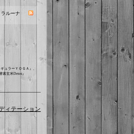
／ ラルーナ
レギュラーＹＯＧＡ』、
素玄米Detox』
メディテーション