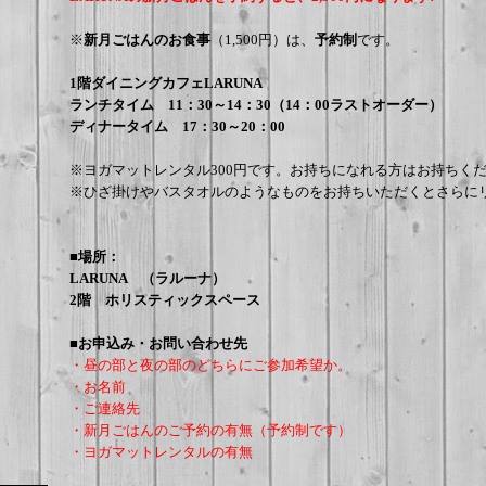
※
新月ごはんのお食事
（1,500円）は、
予約制
です。
1階ダイニングカフェLARUNA
ランチタイム 11：30～14：30（14：00ラストオーダー）
ディナータイム 17：30～20：00
※ヨガマットレンタル300円です。お持ちになれる方はお持ちく
※ひざ掛けやバスタオルのようなものをお持ちいただくとさらに
■場所：
LARUNA （ラルーナ）
2階 ホリスティックスペース
■お申込み・お問い合わせ先
・昼の部と夜の部のどちらにご参加希望か。
・
お名前
・ご連絡先
・新月ごはんのご予約の有無（予約制です）
・ヨガマットレンタルの有無