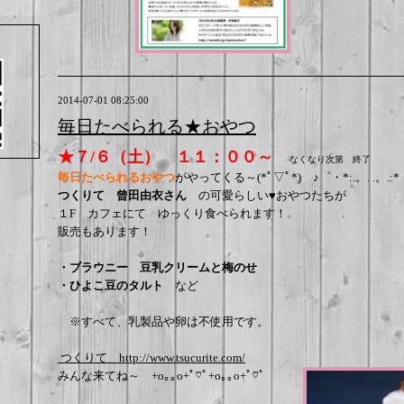
2014-07-01 08:25:00
毎日たべられる★おやつ
★７/６（土） １１：００～
なくなり次第 終了
毎日たべられるおやつ
がやってくる～
(*ﾟ▽ﾟ*)
♪゜・*:.。. .。.:
つくりて 曾田由衣さん
の可愛らしい♥おやつたちが
１F カフェにて ゆっくり食べられます！
販売もあります！
・ブラウニー 豆乳クリームと梅のせ
・ひよこ豆のタルト
など
※すべて、乳製品や卵は不使用です。
つくりて http://www.tsucurite.com/
みんな来てね～ +o｡｡o+ﾟ♡ﾟ+o｡｡o+ﾟ♡ﾟ