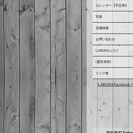
カレンダー【予定表】
写真
店舗情報
お問い合わせ
LARUNAぶろぐ
[運営本部]
リンク集
LARUNA Faceboo
2026.08.07 Friday