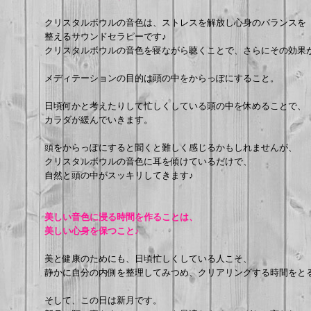
クリスタルボウルの音色は、ストレスを解放し心身のバランスを
整えるサウンドセラピーです♪
クリスタルボウルの音色を寝ながら聴くことで、さらにその効果
メディテーションの目的は頭の中をからっぽにすること。
日頃何かと考えたりして忙しくしている頭の中を休めることで、
カラダが緩んでいきます。
頭をからっぽにすると聞くと難しく感じるかもしれませんが、
クリスタルボウルの音色に耳を傾けているだけで、
自然と頭の中がスッキリしてきます♪
美しい音色に浸る時間を作ることは、
美しい心身を保つこと♪
美と健康のためにも、日頃忙しくしている人こそ、
静かに自分の内側を整理してみつめ、クリアリングする時間をと
そして、この日は新月です。