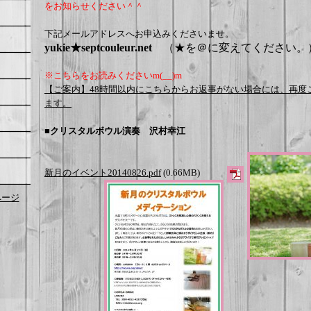
をお知らせください＾＾
下記メールアドレスへお申込みくださいませ。
yukie★septcouleur.net
（★を＠に変えてください。
※こちらをお読みくださいm(__)m
【ご案内】48時間以内にこちらからお返事がない場合には、再度
ます。
■クリスタルボウル演奏 沢村幸江
新月のイベント20140826.pdf
(0.66MB)
kページ