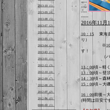
----
2013-10（1）
----
----
2013-09（4）
-----
2013-08（5）
2016
年
11
月
2013-07（2）
2013-06（3）
10
：
15
東海
2013-05（3）
り）
※
1
2013-04（2）
す！
2013-03（1）
（バス
2013-01（1）
2012-12（3）
11
：
00
頃～軽
2012-10（4）
13
：
00
頃～登
14
：
30
頃～森
2012-09（7）
15
：
00
頃～大
2012-08（9）
2012-07（2）
16
：
00
前後～
2012-06（1）
(時間は目安で
0000-00（1）