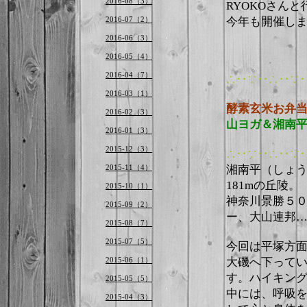
2016-08（3）
RYOKOさんと
2016-07（2）
今年も開催し
2016-06（3）
2016-05（4）
2016-04（7）
∴‥∵‥∴‥∵
2016-03（1）
酵素玄米お弁
2016-02（3）
山ヨガ＆湘南
2016-01（3）
2015-12（3）
∴‥∵‥∴‥∵
湘南平（しょ
2015-11（4）
181m
の丘陵。
2015-10（1）
神奈川景勝５
2015-09（2）
ー、大山連邦
2015-08（7）
2015-07（5）
今回は平塚方
大磯へ下って
2015-06（1）
す。ハイキン
2015-05（5）
中には、呼吸
2015-04（3）