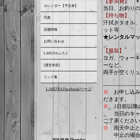
【参加費】
カレンダー【予定表】
当日、お釣り
【持ち物】
写真
汗拭きタオル
ット等
店舗情報
★レンタルマ
お問い合わせ
【服装】
LARUNAぶろぐ
ヨガ、ウォー
ーなど。
[運営本部]
両手が空くリ
リンク集
-------------------
LARUNA Facebookページ
※
お申し込
だきます。
※
2
日前以降
当日のキャ
ご了承くださ
※
雨天中止
中止の場合は
2026.08.06 Thursday