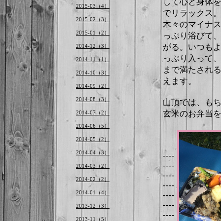
して心と身体
2015-03（4）
でリラックス
2015-02（3）
木々のマイナ
2015-01（2）
っぷり浴びて
がる。いつも
2014-12（3）
っぷり入って
2014-11（1）
まで満たされ
2014-10（3）
えます。
2014-09（2）
2014-08（3）
山頂では、も
玄米のお弁当
2014-07（2）
2014-06（5）
2014-05（2）
2014-04（3）
----
----
2014-03（2）
----
2014-02（2）
----
2014-01（4）
----
----
2013-12（3）
----
2013-11（5）