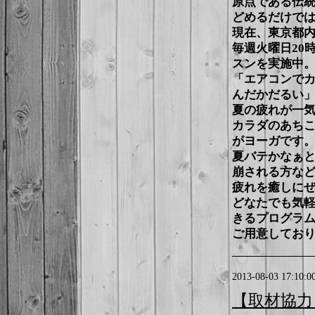
原点である伝
どめるだけで
現在、東京都
毎週火曜日20時
スンを実施中
「エアコンで
んだかだるい
夏の疲れが一気
カラダのあち
がヨーガです
夏バテかなぁ
崩される方な
疲れを癒しに
どなたでも気
きるプログラ
ご用意してお
2013-08-03 17:10:0
【取材協力