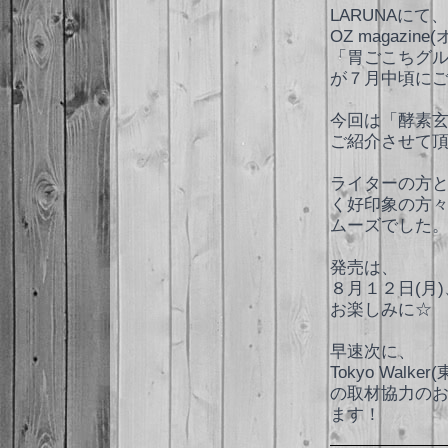
LARUNAにて、
OZ magazi
「胃ごこちグ
が７月中頃に
今回は「酵素
ご紹介させて
ライターの方
く好印象の方
ムーズでした
発売は、
８月１２日(月
お楽しみに☆
早速次に、
Tokyo Walk
の取材協力の
ます！