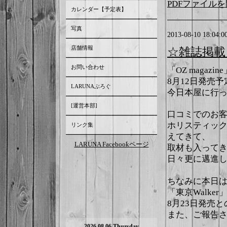
PDFファイル
カレンダー【予定表】
写真
2013-08-10 18:04:0
店舗情報
☆雑誌掲載（O
お問い合わせ
「OZ magazin
8月12日発売
LARUNAぶろぐ
今日本屋に行
[運営本部]
口コミでのお
ホリスティッ
リンク集
えてきて、
LARUNA Facebookページ
取材も入って
日々更に邁進
ちなみに本日
「東京Walke
8月23日発売
また、ご報告
2026.08.06 Thursday