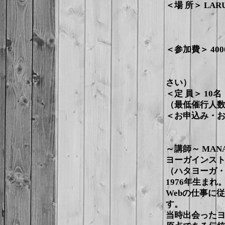
＜場 所＞ LA
東京都渋谷区
TEL／FAX
http://l
＜参加費＞ 400
カラダに
レンタルマ
さい）
＜定 員＞ 10名
（最低催行人数
＜お申込み・お問い合
MAIL 
～講師～ MAN
ヨーガインス
（ハタヨーガ
1976年生まれ
Webの仕事に
す。
当時出会った