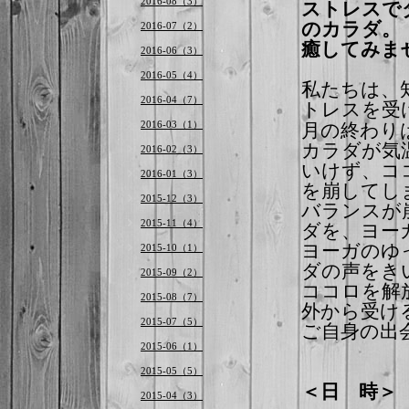
2016-08（3）
ストレスで
のカラダ。
2016-07（2）
癒してみま
2016-06（3）
2016-05（4）
私たちは、
2016-04（7）
トレスを受
月の終わり
2016-03（1）
カラダが気
2016-02（3）
いけず、コ
2016-01（3）
を崩してし
2015-12（3）
バランスが
2015-11（4）
ダを、ヨー
ヨーガのゆ
2015-10（1）
ダの声をき
2015-09（2）
ココロを解
2015-08（7）
外から受け
2015-07（5）
ご自身の出
2015-06（1）
2015-05（5）
＜日 時
2015-04（3）