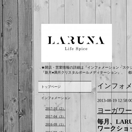
★開店・営業情報の詳細は『インフォメーション・スケ
『新月●満月クリスタルボールメディテーション』、 都
インフォ
トップページ
インフォメーション
2013-08-19 12:58:0
2017-10（2）
ヨーガワー
2017-04（3）
毎月、
LAR
2016-09（1）
ワークショ