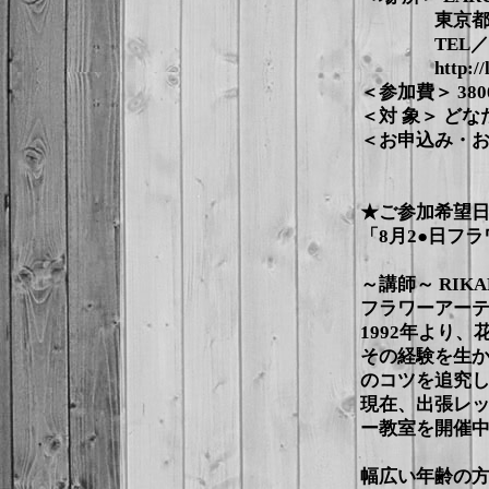
東京都渋谷区上
TEL／FAX：
http://lar
＜参加費＞ 38
＜対 象＞ ど
＜お申込み・お問い合
MAIL 
★ご参加希望
「8月2●日フ
～講師～ RIKA
フラワーアー
1992年より
その経験を生
のコツを追究
現在、出張レ
ー教室を開催
幅広い年齢の