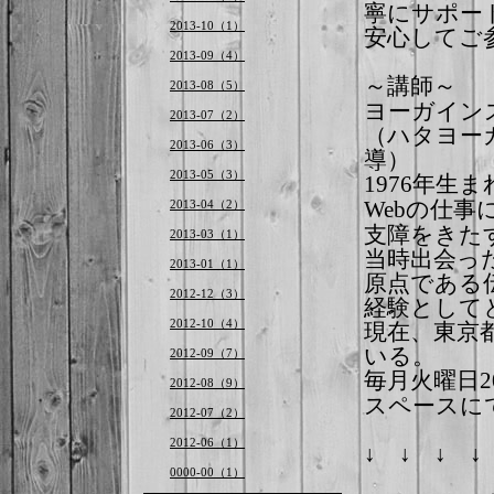
寧にサポー
2013-10（1）
安心してご
2013-09（4）
～講師
2013-08（5）
ヨーガイン
2013-07（2）
（ハタヨー
2013-06（3）
導）
2013-05（3）
年生ま
1976
の仕事
2013-04（2）
Web
支障をきた
2013-03（1）
当時出会っ
2013-01（1）
原点である
2012-12（3）
経験として
現在、東京
2012-10（4）
いる。
2012-09（7）
毎月火曜日
2
2012-08（9）
スペースに
2012-07（2）
2012-06（1）
↓ ↓ ↓ 
0000-00（1）