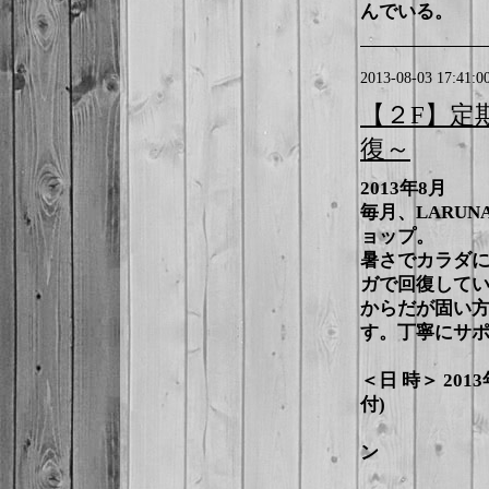
んでいる。
2013-08-03 17:41:0
【２F】定
復～
2013年8月
毎月、LARU
ョップ。
暑さでカラダ
ガで回復して
からだが固い
す。丁寧にサ
＜日 時＞ 201
付)
11：30～
ン
13：00