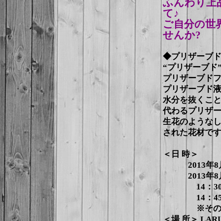
ふんわり上
て♪
ご自分の世
せんか?
◆プリザーブ
“プリザーブド”
プリザーブド
プリザーブド液
水分を抜くこ
代わるプリザ
生花のような
された花材で
＜日 時＞
2013年8月
2013年8月
14：30～
14：45～1
※その後、
＜場 所＞ LA