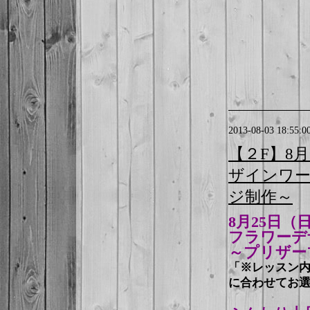
2013-08-03 18:55:0
【２F】8
ザインワー
ジ制作～
8月25日（
フラワーデ
～プリザー
「※レッスン
に合わせてお