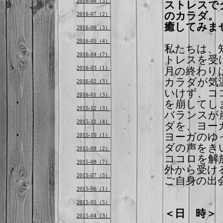
2016-08（3）
ストレスで
のカラダ。
2016-07（2）
癒してみま
2016-06（3）
2016-05（4）
私たちは、
2016-04（7）
トレスを受
月の終わり
2016-03（1）
カラダが気
2016-02（3）
いけず、コ
2016-01（3）
を崩してし
2015-12（3）
バランスが
2015-11（4）
ダを、ヨー
ヨーガのゆ
2015-10（1）
ダの声をき
2015-09（2）
ココロを解
2015-08（7）
外から受け
2015-07（5）
ご自身の出
2015-06（1）
2015-05（5）
＜日 時
2015-04（3）