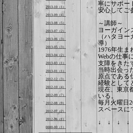
寧にサポー
2013-10（1）
安心してご
2013-09（4）
～講師
2013-08（5）
ヨーガイン
2013-07（2）
（ハタヨー
2013-06（3）
導）
2013-05（3）
年生ま
1976
の仕事
2013-04（2）
Web
支障をきた
2013-03（1）
当時出会っ
2013-01（1）
原点である
2012-12（3）
経験として
現在、東京
2012-10（4）
いる。
2012-09（7）
毎月火曜日
2
2012-08（9）
スペースに
2012-07（2）
2012-06（1）
↓ ↓ ↓ 
0000-00（1）