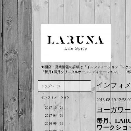
★開店・営業情報の詳細は『インフォメーション・スケ
『新月●満月クリスタルボールメディテーション』、 都
インフォ
トップページ
インフォメーション
2013-08-19 12:58:0
2017-10（2）
ヨーガワー
2017-04（3）
毎月、
LAR
2016-09（1）
ワークショ