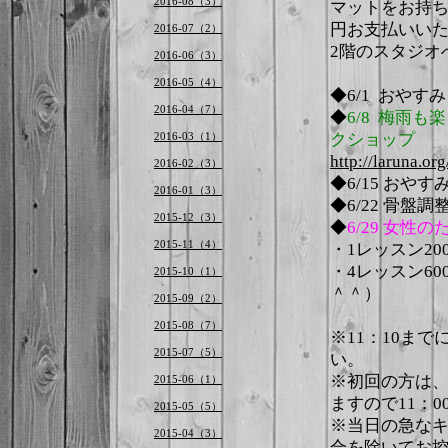
2016-08（3）
マットをお持ち
円お支払いい
2016-07（2）
2階のスタジオ
2016-06（3）
2016-05（4）
◆6/1 おやすみ
2016-04（7）
◆
6/8 梅雨
2016-03（1）
クショップ
http://laruna.or
2016-02（3）
◆6/15 おやす
2016-01（3）
◆6/22 骨盤調
2015-12（3）
◆
6/29 女
2015-11（4）
・1レッスン20
・4レッスン60
2015-10（1）
＾＾）
2015-09（2）
2015-08（7）
※11：10ま
2015-07（5）
い。
※初回の方は
2015-06（1）
ますので11：
2015-05（5）
※当日の急な
2015-04（3）
合を除いてお