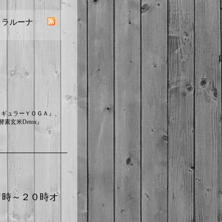
／ ラルーナ
レギュラーＹＯＧＡ』、
素玄米Detox』
１１時～２０時オ