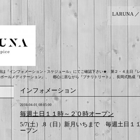
LARUNA 
細は『インフォメーション・スケジュール』にてご確認下さい★ 第２・４土日『
ルボールメディテーション』、 都心に居ながら『プチリトリート』、長岡式熟成『酵
インフォメーション
2016-04-01 08:05:00
毎週土日１１時～２０時オープン
5/7(土）.8（日）新月いちまで 毎週土日
ープン