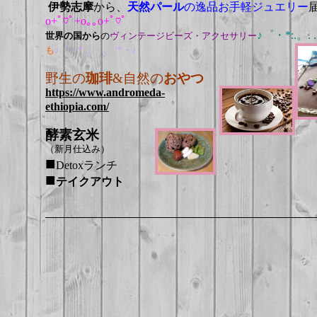
伊勢志摩
から、
天然パール
の逸品お手軽ジュエリー
o+ﾟ♡ﾟ+o｡｡o+ﾟ♡ﾟ
♪゜・*:.。. 
世界の国から
の
ヴィンテージビーズ・アクセサリー
も
♪゜・*:.。. .。.:*・♪
野生の
珈琲
&自然の
おやつ
https://www.andromeda-
ethiopia.com/
酵素玄米
（新月仕込み）
■
Detoxランチ
■
テイクアウト