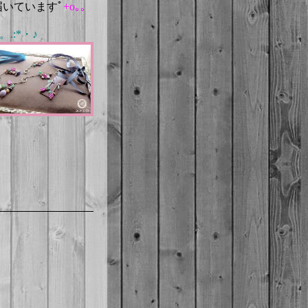
届いていますﾟ
+o｡｡
.。.:*・♪