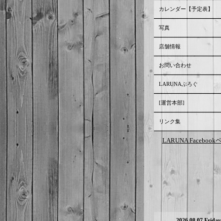
カレンダー【予定表】
写真
店舗情報
お問い合わせ
LARUNAぶろぐ
[運営本部]
リンク集
LARUNA Faceboo
2026.08.07 Friday