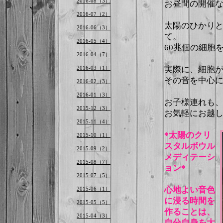
2016-08（3）
お昼間の開催
2016-07（2）
太陽のひかり
2016-06（3）
て。
2016-05（4）
60兆個の細胞
2016-04（7）
2016-03（1）
実際に、細胞
その音を中心に
2016-02（3）
2016-01（3）
お子様連れも、
2015-12（3）
お気軽にお越し
2015-11（4）
*太陽のクリ
2015-10（1）
スタルボウル
2015-09（2）
メディテーシ
2015-08（7）
ョン*
2015-07（5）
心地よい音色
2015-06（1）
に浸る時間を
2015-05（5）
作ることは、
2015-04（3）
自分自身を大