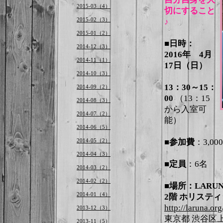
2015-03（4）
切にすること
2015-02（3）
♪
2015-01（2）
■日時：
2014-12（3）
2016年 4月
2014-11（1）
17日（日）
2014-10（3）
13：30～15：
2014-09（2）
00
（13：15
2014-08（3）
から入室可
2014-07（2）
能）
2014-06（5）
2014-05（2）
■参加費
：3,00
2014-04（3）
■定員
：6名
2014-03（2）
2014-02（2）
■場所：LARU
2014-01（4）
2階 ホリステ
http://laruna.or
2013-12（3）
東京都 渋谷区上原2
2013-11（5）