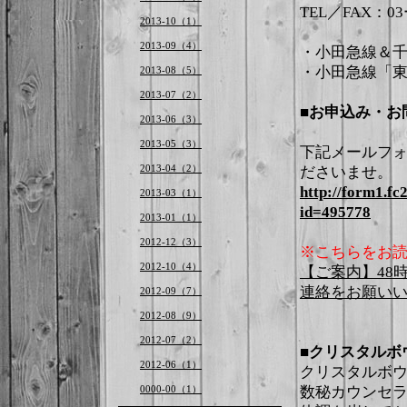
TEL／FAX：03
2013-10（1）
2013-09（4）
・小田急線＆千
・小田急線「東
2013-08（5）
2013-07（2）
■お申込み・お
2013-06（3）
2013-05（3）
下記メールフ
2013-04（2）
ださいませ
http://form1.fc
2013-03（1）
id=495778
2013-01（1）
2012-12（3）
※こちらをお読み
2012-10（4）
【ご案内】48
連絡をお願い
2012-09（7）
2012-08（9）
2012-07（2）
■
クリスタルボウ
2012-06（1）
クリスタルボウル
0000-00（1）
数秘カウンセ