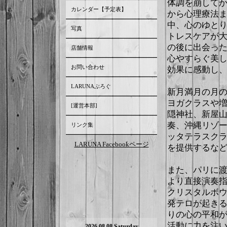
体調を崩して
カレンダー【予定表】
から心理療法
中、心のゆと
写真
トレスケアが
の後に出会っ
店舗情報
心やすらぐ美
お問い合わせ
効果に感動し、
LARUNAぶろぐ
新月満月の月
ヨガクラスや
[運営本部]
隠神社、新屋山
奏、沖縄リゾ
リンク集
ッタテラスクラ
LARUNA Facebookページ
を提供するな
また、パリに
より直接演奏
クリスタルボ
発テロが起き
りの心の平和
活動に力を注
2026.08.08 Saturday