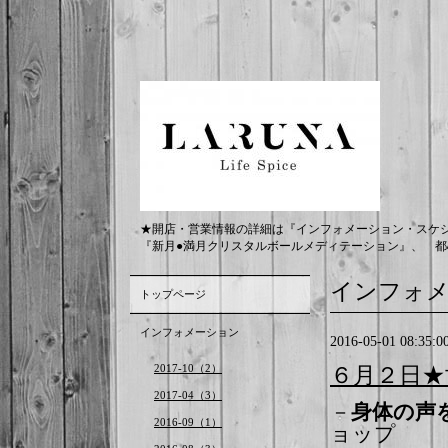
★開店・営業情報の詳細は『インフォメーション・スケ
『新月●満月クリスタルボールメディテーション』、 都
インフォ
トップページ
インフォメーション
2016-05-01 08:35:0
2017-10（2）
６月２日★
2017-04（3）
－
身体の声
2016-09（1）
ョップ