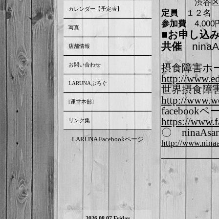
渋谷区上原2
カレンダー【予定表】
定員
１２名
参加費
4,000
写真
■
お申し込
共催
ninaA
店舗情報
お問い合わせ
摂食障害ホ
http://www.e
LARUNAぶろぐ
世界摂食障害の日
http://www.wo
[運営本部]
facebookペ
https://www.
リンク集
〇 ninaAsa
LARUNA Facebookページ
http://www.nina
2026.08.07 Friday