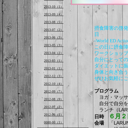
2013-10（1）
2013-09（4）
2013-08（5）
摂食障害の啓
2013-07（2）
日
2013-06（3）
-World ED 
2013-05（3）
この日に摂食
ワークショッ
2013-04（2）
自分にとって
2013-03（1）
ダイエットに
2013-01（1）
身体と向き合
2012-12（3）
ぜひお気軽に
2012-10（4）
プログラム
2012-09（7）
ヨガ・マッサ
2012-08（9）
自分で自分を
2012-07（2）
ランチ（LAR
2012-06（1）
６月２
日時
会場
「LARU
0000-00（1）