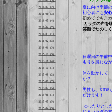
2016-08（3）
夏に向け季節
2016-07（2）
初心者にも
安
2016-06（3）
初めてでも、カ
2016-05（4）
カラダの声を
2016-04（7）
笑顔でたのしく
2016-03（1）
2016-02（3）
2016-01（3）
2015-12（3）
日曜日の午前
2015-11（4）
もり
を感じな
2015-10（1）
体を動かして、
2015-09（2）
か？
2015-08（7）
2015-07（5）
男性も、KID
だけます！
2015-06（1）
2015-05（5）
ゆったりとし
2015-04（3）
じるカラダの