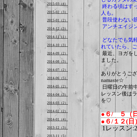
2015-03（4）
終わる頃はす
2015-02（3）
人も。
普段使わない
2015-01（2）
アンチエイジ
2014-12（3）
2014-11（1）
どなたでも気
2014-10（3）
れていたら、
最近、ヨガを
2014-09（2）
ました。
2014-08（3）
2014-07（2）
ありがとうご
2014-06（5）
namaste☆
日曜日の午前
2014-05（2）
レッスン後は
2014-04（3）
を♡
2014-03（2）
2014-02（2）
●６/ ５（日
2014-01（4）
●６/１２(日）
1レッスン:2
2013-12（3）
2013-11（5）