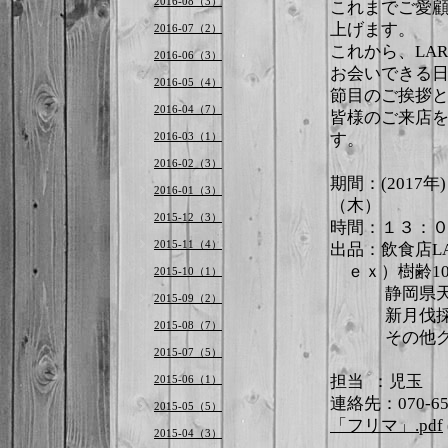
2016-08（3）
これまでご愛
上げます。
2016-07（2）
これから、LA
2016-06（3）
お会いできる
2016-05（4）
節目のご挨拶
2016-04（7）
皆様のご来店
2016-03（1）
す。
2016-02（3）
期間：(2017
2016-01（3）
（木）
2015-12（3）
時間：１３：
2015-11（4）
出品：飲食店L
ｅｘ）樹齢10
2015-10（1）
静岡県天
2015-09（2）
新月伐採の
2015-08（7）
その他グラス
2015-07（5）
担当 ：児玉
2015-06（1）
連絡先：070-656
2015-05（5）
「フリマ」.pdf
2015-04（3）