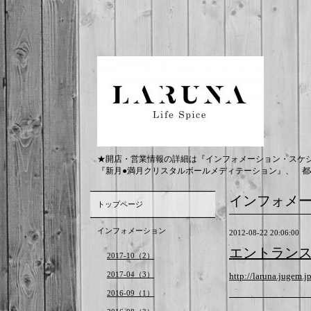
★開店・営業情報の詳細は『インフォメーション・スケ
『新月●満月クリスタルボールメディテーション』、 都
インフォメ
トップページ
インフォメーション
2012-08-22 20:06:00
エントラン
2017-10（2）
2017-04（3）
http://laruna.jugem.j
2016-09（1）