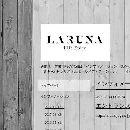
★開店・営業情報の詳細は『インフォメーション・スケ
『新月●満月クリスタルボールメディテーション』、 都
インフォメ
トップページ
インフォメーション
2012-08-28 14:43:00
エントラン
2017-10（2）
2017-04（3）
http://laruna.jugem.j
2016-09（1）