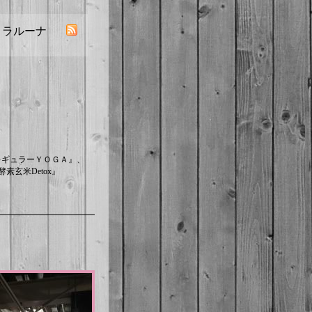
／ ラルーナ
レギュラーＹＯＧＡ』、
素玄米Detox』