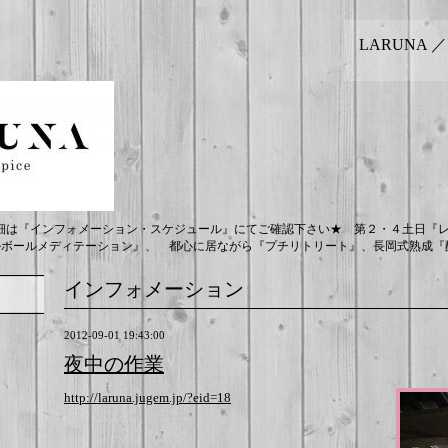
LARUNA 
細は『インフォメーション・スケジュール』にてご確認下さい★ 第２・４土日『
ルボールメディテーション』、 都心に居ながら『プチリトリート』、長岡式熟成『酵
インフォメーション
2012-09-01 19:43:00
夜中の作業
http://laruna.jugem.jp/?eid=18