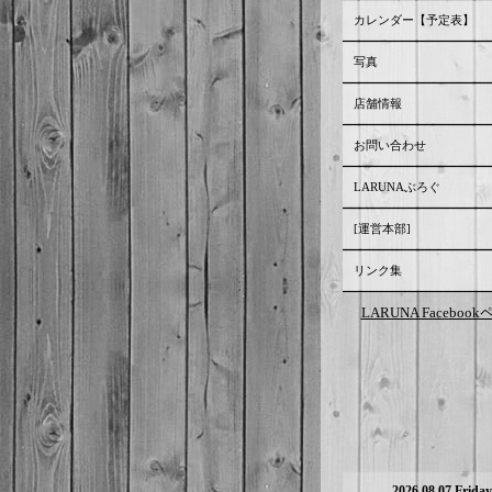
カレンダー【予定表】
写真
店舗情報
お問い合わせ
LARUNAぶろぐ
[運営本部]
リンク集
LARUNA Faceboo
2026.08.07 Friday