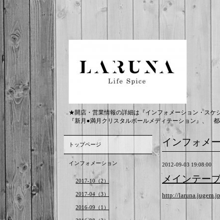
★開店・営業情報の詳細は『インフォメーション・スケ
『新月●満月クリスタルボールメディテーション』、 都
インフォメ
トップページ
インフォメーション
2012-09-03 19:08:00
メインテー
2017-10（2）
2017-04（3）
http://laruna.jugem.j
2016-09（1）