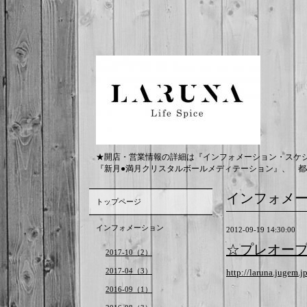
★開店・営業情報の詳細は『インフォメーション・スケ
『新月●満月クリスタルボールメディテーション』、 都
インフォメ
トップページ
インフォメーション
2012-09-19 14:30:00
☆プレオー
2017-10（2）
2017-04（3）
http://laruna.jugem.j
2016-09（1）