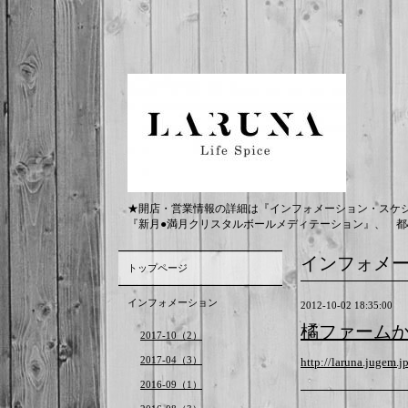
★開店・営業情報の詳細は『インフォメーション・スケ
『新月●満月クリスタルボールメディテーション』、 都
インフォメ
トップページ
インフォメーション
2012-10-02 18:35:00
橘ファーム
2017-10（2）
2017-04（3）
http://laruna.jugem.j
2016-09（1）