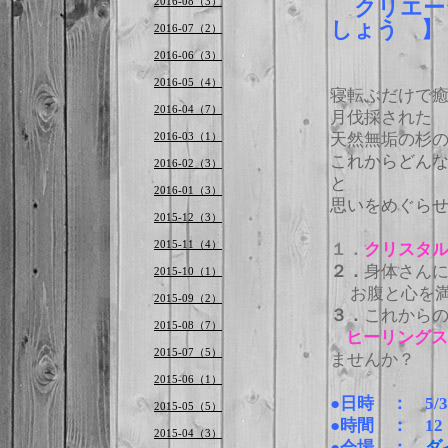
2016-08（3）
クリエー
しょう 】
2016-07（2）
2016-06（3）
2016-05（4）
寝転ぶだけで
2016-04（7）
月伐採された
2016-03（1）
天然無垢の杉
これからどん
2016-02（3）
と
2016-01（3）
思いをめぐら
2015-12（3）
2015-11（4）
１．
クリスタ
２．
身体さん
2015-10（1）
お腹と心を満
2015-09（2）
３．
これから
2015-08（7）
ヒーリングス
2015-07（5）
ませんか？
2015-06（1）
●日時 ：
5/3
2015-05（5）
●時間 ：
12
2015-04（3）
●会場 ：
ダ