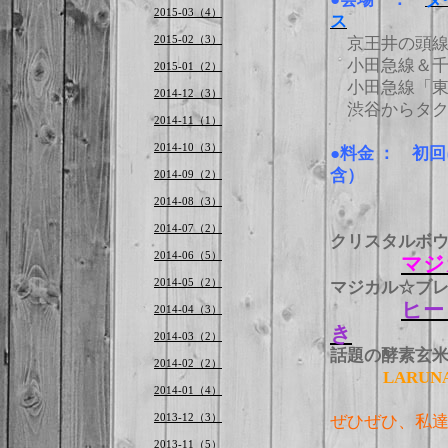
2015-03（4）
ス
2015-02（3）
京王井の頭線
小田急線＆千
2015-01（2）
小田急線「東
2014-12（3）
渋谷からタク
2014-11（1）
2014-10（3）
●料金 ： 初
含）
2014-09（2）
2014-08（3）
2014-07（2）
クリスタルボ
2014-06（5）
マジ
2014-05（2）
マジカル☆ブ
ヒーリ
2014-04（3）
き
2014-03（2）
話題の酵素玄
2014-02（2）
LARUN
2014-01（4）
2013-12（3）
ぜひぜひ、私達
2013-11（5）