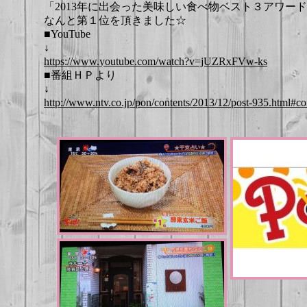
「2013年に出会った美味しい食べ物ベスト３アワー
なんと第１位を頂きました☆
■YouTube
↓
https://www.youtube.com/watch?v=jUZRxFVw-ks
■番組ＨＰより
↓
http://www.ntv.co.jp/pon/contents/2013/12/post-935.html#co