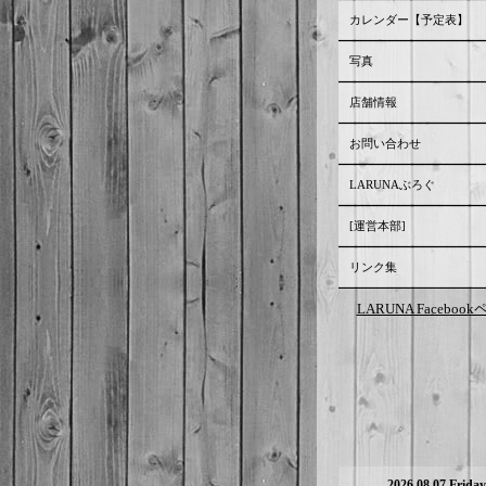
カレンダー【予定表】
写真
店舗情報
お問い合わせ
LARUNAぶろぐ
[運営本部]
リンク集
LARUNA Faceboo
2026.08.07 Friday