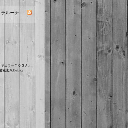
／ ラルーナ
レギュラーＹＯＧＡ』、
素玄米Detox』