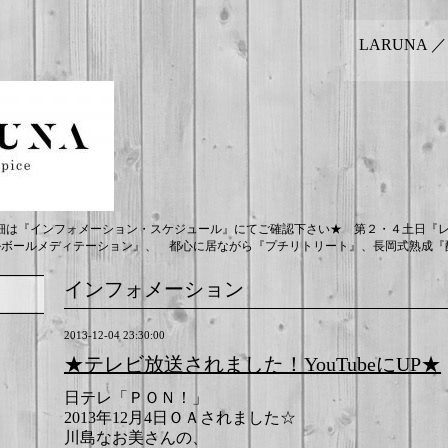
LARUNA 
細は『インフォメーション・スケジュール』にてご確認下さい★ 第２・４土日『
ルボールメディテーション』、 都心に居ながら『プチリトリート』、長岡式熟成『酵
インフォメーション
2013-12-04 23:30:00
★テレビ放送されました！YouTubeにUP★
日テレ「ＰＯＮ！」
2013年12月4日ＯＡされました☆
川島なお美さんの、