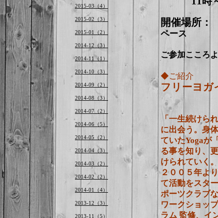
11時～1
2015-03（4）
2015-02（3）
開催場所：
ペース
2015-01（2）
2014-12（3）
ご参加こころより
2014-11（1）
2014-10（3）
◆ご紹介
2014-09（2）
フリーヨガイ
2014-08（3）
2014-07（2）
「一生続けられ
2014-06（5）
に出会う。身
2014-05（2）
ていたYoga
る事を知り、更
2014-04（3）
けられていく
2014-03（2）
２００５年よ
2014-02（2）
て活動をスター
2014-01（4）
ポーツクラブ
2013-12（3）
ワークショッ
ラム 監修、イ
2013-11（5）