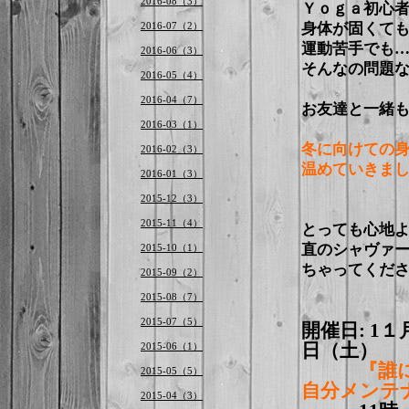
2016-08（3）
Ｙｏｇａ初心
2016-07（2）
身体が固くて
運動苦手でも
2016-06（3）
そんなの問題
2016-05（4）
2016-04（7）
お友達と一緒
2016-03（1）
冬に向けての
2016-02（3）
温めていきま
2016-01（3）
2015-12（3）
2015-11（4）
とっても心地
直のシャヴァ
2015-10（1）
ちゃってくだ
2015-09（2）
2015-08（7）
2015-07（5）
開催日: 1
2015-06（1）
日（土）
『誰
2015-05（5）
自分メンテ
2015-04（3）