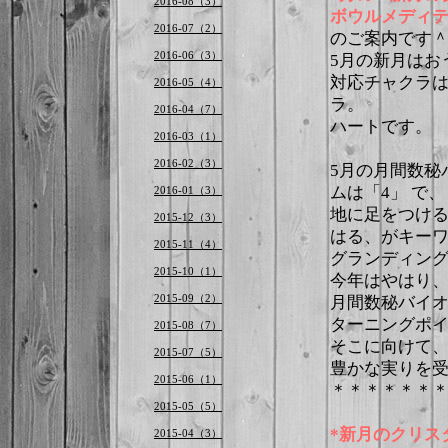
2016-08（3）
ボウルメディ
2016-07（2）
のご案内です
2016-06（3）
5月の新月はお
対応チャクラは
2016-05（4）
ラ。
2016-04（7）
ハートです。
2016-03（1）
2016-02（3）
5月の月間数秘
ムは「4」 で、
2016-01（3）
地に足をつけ
2015-12（3）
はる、がキー
2015-11（4）
グランディン
2015-10（1）
今年はやはり、
2015-09（2）
月間数秘バイオ
ターニングポ
2015-08（7）
そこに向けて
2015-07（5）
豊かな実りを
2015-06（1）
＊＊＊＊＊＊
2015-05（5）
*新月のクリス
2015-04（3）