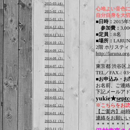
2015-03（4）
心地よい音色
2015-02（3）
自分自身を大切
2015-01（2）
■日時：
2015
2014-12（3）
参加費：
3,0
■定員
：8名
2014-11（1）
■場所：
LARU
2014-10（3）
2階 ホリステ
2014-09（2）
http://laruna.or
2014-08（3）
東京都 渋谷区上原2
2014-07（2）
TEL／FAX：03
2014-06（5）
■お申込み・お
2014-05（2）
お名前、ご連
2014-04（3）
下記メールア
yukie★
septc
2014-03（2）
※こちらをお読み
2014-02（2）
【ご案内】48
2014-01（4）
連絡をお願い
2013-12（3）
＊＊＊＊＊＊
2013-11（5）